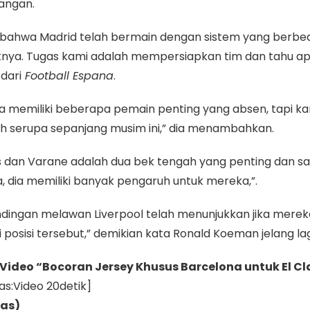
angan.
 bahwa Madrid telah bermain dengan sistem yang berbe
tnya. Tugas kami adalah mempersiapkan tim dan tahu apa
 dari
Football Espana
.
a memiliki beberapa pemain penting yang absen, tapi k
h serupa sepanjang musim ini,” dia menambahkan.
 dan Varane adalah dua bek tengah yang penting dan sa
 dia memiliki banyak pengaruh untuk mereka,”.
ndingan melawan Liverpool telah menunjukkan jika merek
 posisi tersebut,” demikian kata
Ronald Koeman
jelang l
Video “
Bocoran Jersey Khusus Barcelona untuk El Cl
s:Video 20detik]
as)