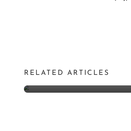
Melampaui Batasan: Inovasi
dalam Desain Furnitur Modern
RELATED ARTICLES
Lifestyle
Last update 10 April