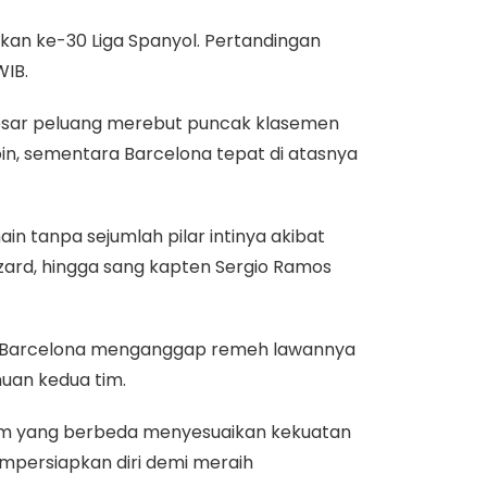
pekan ke-30
Liga Spanyol
. Pertandingan
WIB.
sar peluang merebut puncak
klasemen
poin, sementara Barcelona tepat di atasnya
in tanpa sejumlah pilar intinya akibat
zard
, hingga sang kapten
Sergio Ramos
Barcelona
menganggap remeh lawannya
uan kedua tim.
em yang berbeda menyesuaikan kekuatan
mempersiapkan diri demi meraih