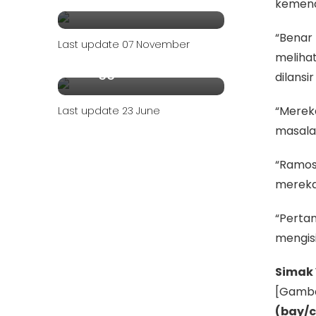
kemen
Rumah Minimalis
O
Cantik
“Benar
Last update 07 November
Perabot Rumah yang
meliha
Menggunakan Bahan
dilansir
Kayu akan Pecah
atau Bengkok
“Merek
Last update 23 June
Sejalannya Waktu
masala
Apabila TIDAK
“Ramos
Melakukkan Hal ini.
mereka,
“Perta
mengisi
Simak 
[Gamba
(bay/c