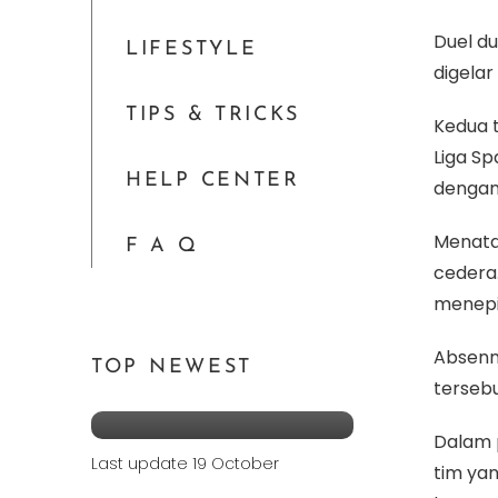
Duel d
LIFESTYLE
digelar
TIPS & TRICKS
Kedua 
Liga Sp
HELP CENTER
dengan
Menata
F A Q
cedera
menepi
Absenn
TOP NEWEST
Syarat dan
tersebu
Ketentuan |
x•Jackpot October
Dalam 
2024 | 7th
Last update 19 October
tim yan
5 Ide Desain Teras
Anniversary X I O N C