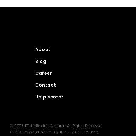
About
Blog
Career
Contact
Help center
© 2025 PT. Halim Inti Gahara ·
All Rights Reserved
8, Ciputat Raya. South Jakarta - 12310, Indonesia