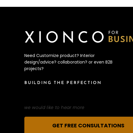
Need Customize product? Interior
design/advice? collaboration? or even B2B
projects?
BUILDING THE PERFECTION
we would like to hear more
GET FREE CONSULTATIONS