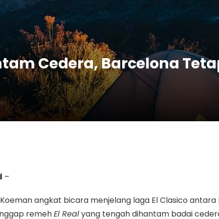
hantam Cedera, Barcelona Te
d
–
d Koeman
angkat bicara menjelang laga
El Clasico
antara
nggap remeh
El Real
yang tengah dihantam badai ceder