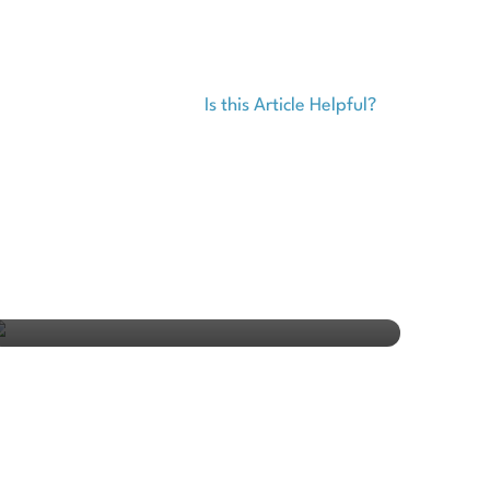
Is this Article Helpful?
Madrid Vs Barcelona: Pesan
Koeman ke Messi Cs Sebelum El
Clasico
Lifestyle
Last update 10 April